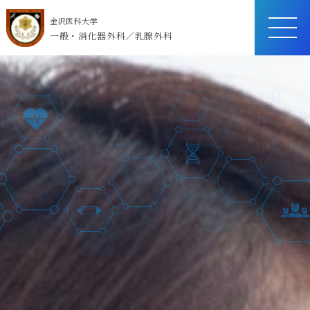
金沢医科大学
ME
一般・消化器外科／乳腺外科
NU