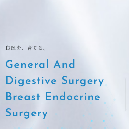
良医を、育てる。
General And
Digestive Surgery
Breast Endocrine
Surgery