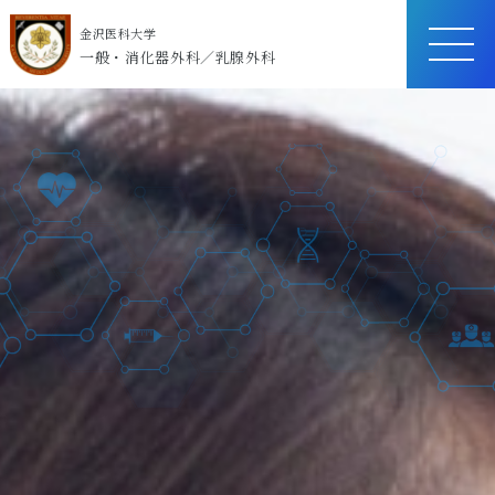
金沢医科大学
ME
一般・消化器外科／乳腺外科
NU