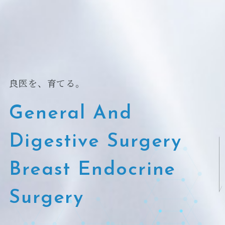
良医を、育てる。
General And
Digestive Surgery
Breast Endocrine
Surgery