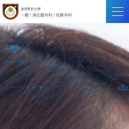
金沢医科大学
ME
一般・消化器外科／乳腺外科
NU