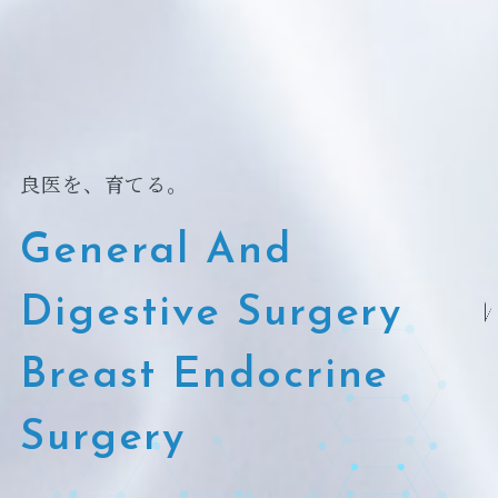
良医を、育てる。
General And
Digestive Surgery
Breast Endocrine
Surgery