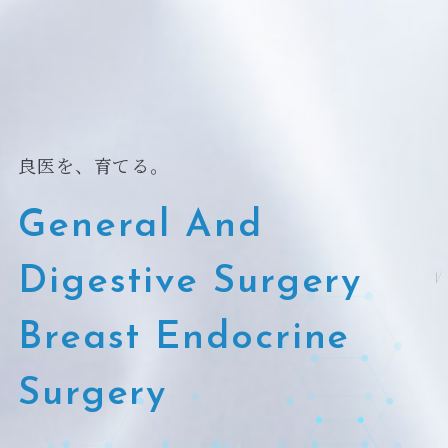
良医を、育てる。
General And
Digestive Surgery
Breast Endocrine
Surgery