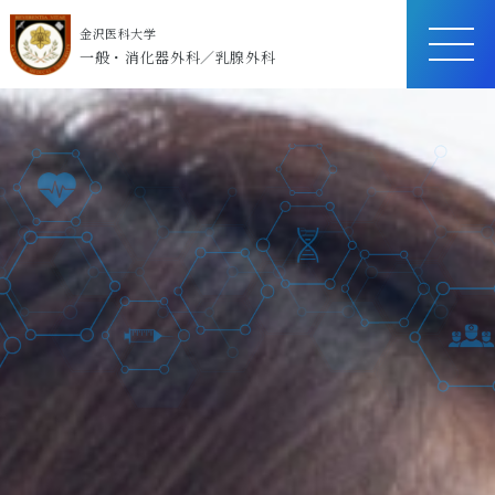
金沢医科大学
ME
一般・消化器外科／乳腺外科
NU