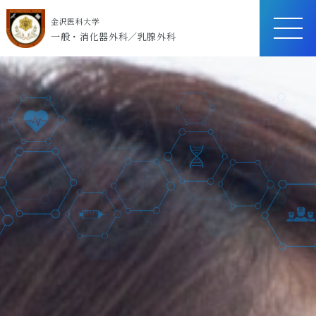
金沢医科大学
ME
一般・消化器外科／乳腺外科
NU