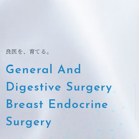
良医を、育てる。
General And
Digestive Surgery
Breast Endocrine
Surgery